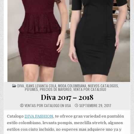
POSTED
DIVA
,
JEANS LEVANTA COLA
,
MODA COLOMBIANA
,
NUEVOS CATALOGOS
,
IN
PEFUMES
,
PRECIOS DE MAYOREO
,
VENTA POR CATALOGO
Diva 2017 – 2018
VENTAS POR CATALOGO EN USA
SEPTIEMBRE 29, 2017
Catalogo
DIVA FASHION
, te ofrece gran variedad en pantalón
estilo colombiano, levanta pompis, mezclilla stretch, algunos
estilos con cinto incluido, no esperes mas adquiere uno ya y