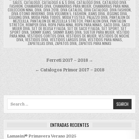
SALES
,
CATALOGO
,
CATALOGO A & S DIVA
,
CATALOGO DIVA
,
CATALOGO DIVA
FASHION
,
CHAMARRAS DIVA
,
CHAMARRAS PARA MUJER
,
CHAMARRAS PARA NINA
,
COLECCION NINA
,
DIVA
,
DIVA 2018
,
DIVA CATALOG
,
DIVA CATALOGO
,
DIVA FASHION
,
DIVA OTONO INVIERNO
,
DIVA VOLUMEN 5
,
FASHION
,
JEANS DIVA
,
JEGGING DIVA
,
LEGGING DIVA
,
MODA PARA TODOS
,
MODA Y ESTILO
,
PALAZZO DIVA
,
PANTALON DE
MEZCLILLA
,
PANTALON DE MEZCLILLA STRETCH
,
PANTALON DIVA
,
PANTALON
STRETCH
,
ROMPER DIVA
,
ROPA PARA NINA
,
ROPA PARA NINAS
,
SACO DIVA
,
SACO
MUJER DIVA
,
SET DE BLUSA Y FALDA
,
SET DE SACO Y FALDA
,
SET SPORT
,
SET
SPORT DIVA
,
SKINNY JEANS
,
SKINNY JEANS DIVA
,
SUETER PARA MUJER
,
VESTIDO
PARA NINA
,
VESTIDOS CORTOS DIVA
,
VESTIDOS DE MUJER
,
VESTIDOS DE NOCHE
DIVA
,
VESTIDOS DIVA
,
VESTIDOS LARGOS DIVA
,
VESTIDOS PARA NINAS
,
ZAPATILLAS DIVA
,
ZAPATOS DIVA
,
ZAPATOS PARA NINAS
Navegación
Ferreti 2017 – 2018 →
de
← Catalogos Primor 2017 – 2018
entradas
Search
for:
ENTRADAS RECIENTES
Lamasini® Primavera Verano 2025