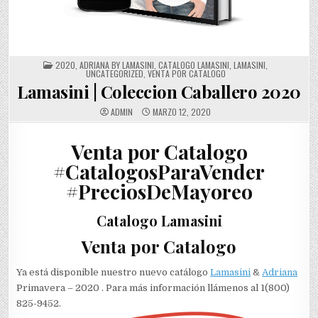
POSTED
2020
,
ADRIANA BY LAMASINI
,
CATALOGO LAMASINI
,
LAMASINI
,
IN
UNCATEGORIZED
,
VENTA POR CATALOGO
Lamasini | Coleccion Caballero 2020
ADMIN
MARZO 12, 2020
Venta por Catalogo
#CatalogosParaVender
#PreciosDeMayoreo
Catalogo Lamasini
Venta por Catalogo
Ya está disponible nuestro nuevo catálogo
Lamasini
&
Adriana
Primavera – 2020 . Para más información llámenos al 1(800)
825-9452.