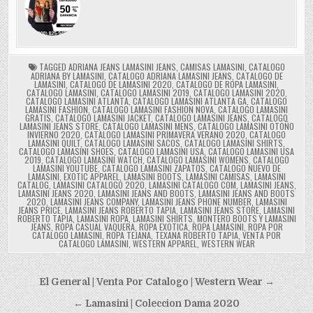
TAGGED
ADRIANA JEANS LAMASINI JEANS
,
CAMISAS LAMASINI
,
CATALOGO
ADRIANA BY LAMASINI
,
CATALOGO ADRIANA LAMASINI JEANS
,
CATALOGO DE
LAMASINI
,
CATALOGO DE LAMASINI 2020
,
CATALOGO DE ROPA LAMASINI
,
CATALOGO LAMASINI
,
CATALOGO LAMASINI 2019
,
CATALOGO LAMASINI 2020
,
CATALOGO LAMASINI ATLANTA
,
CATALOGO LAMASINI ATLANTA GA
,
CATALOGO
LAMASINI FASHION
,
CATALOGO LAMASINI FASHION NOVA
,
CATALOGO LAMASINI
GRATIS
,
CATALOGO LAMASINI JACKET
,
CATALOGO LAMASINI JEANS
,
CATALOGO
LAMASINI JEANS STORE
,
CATALOGO LAMASINI MENS
,
CATALOGO LAMASINI OTOÑO
INVIERNO 2020
,
CATALOGO LAMASINI PRIMAVERA VERANO 2020
,
CATALOGO
LAMASINI QUILT
,
CATALOGO LAMASINI SACOS
,
CATALOGO LAMASINI SHIRTS
,
CATALOGO LAMASINI SHOES
,
CATALOGO LAMASINI USA
,
CATALOGO LAMASINI USA
2019
,
CATALOGO LAMASINI WATCH
,
CATALOGO LAMASINI WOMENS
,
CATALOGO
LAMASINI YOUTUBE
,
CATALOGO LAMASINI ZAPATOS
,
CATALOGO NUEVO DE
LAMASINI
,
EXOTIC APPAREL
,
LAMASINI BOOTS
,
LAMASINI CAMISAS
,
LAMASINI
CATALOG
,
LAMASINI CATALOGO 2020
,
LAMASINI CATALOGO COM
,
LAMASINI JEANS
,
LAMASINI JEANS 2020
,
LAMASINI JEANS AND BOOTS
,
LAMASINI JEANS AND BOOTS
2020
,
LAMASINI JEANS COMPANY
,
LAMASINI JEANS PHONE NUMBER
,
LAMASINI
JEANS PRICE
,
LAMASINI JEANS ROBERTO TAPIA
,
LAMASINI JEANS STORE
,
LAMASINI
ROBERTO TAPIA
,
LAMASINI ROPA
,
LAMASINI SHIRTS
,
MONTERO BOOTS Y LAMASINI
JEANS
,
ROPA CASUAL VAQUERA
,
ROPA EXOTICA
,
ROPA LAMASINI
,
ROPA POR
CATALOGO LAMASINI
,
ROPA TEJANA
,
TEXANA ROBERTO TAPIA
,
VENTA POR
CATALOGO LAMASINI
,
WESTERN APPAREL
,
WESTERN WEAR
Navegación
El General | Venta Por Catalogo | Western Wear →
de
← Lamasini | Coleccion Dama 2020