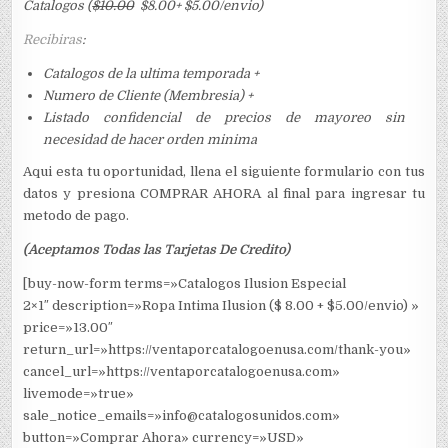
Catalogos (
$10.00
$8.00+ $5.00/envio)
Recibiras
:
Catalogos de la ultima temporada +
Numero de Cliente (Membresia) +
Listado confidencial de precios de mayoreo sin
necesidad de hacer orden minima
Aqui esta tu oportunidad, llena el siguiente formulario con tus
datos y presiona COMPRAR AHORA al final para ingresar tu
metodo de pago.
(Aceptamos Todas las Tarjetas De Credito)
[buy-now-form terms=»Catalogos Ilusion Especial
2×1″ description=»Ropa Intima Ilusion ($ 8.00 + $5.00/envio) »
price=»13.00″
return_url=»https://ventaporcatalogoenusa.com/thank-you»
cancel_url=»https://ventaporcatalogoenusa.com»
livemode=»true»
sale_notice_emails=»info@catalogosunidos.com»
button=»Comprar Ahora» currency=»USD»