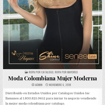
POSTED
ROPA POR CATALOGO
,
ROPA POR MAYOREO
IN
Moda Colombiana Mujer Moderna
ADMIN
NOVIEMBRE 6, 2018
Distribuido en Estados Unidos por Catalogos Unidos Inc
llamanos al 1.800.825.9452 para iniciar tu negocio vendiendo
la mejor moda colombiana por catalogo.