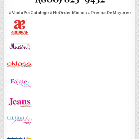
#VentaPorCatalogo
#NoOrdenMinima
#PreciosDeMayoreo