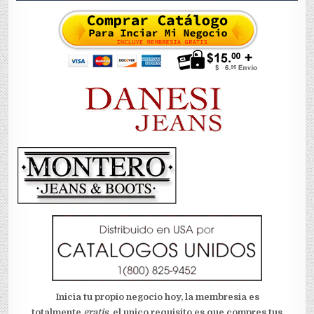
Inicia tu propio negocio hoy, la membresia es
totalmente
gratis
, el unico requisito es que compres tus