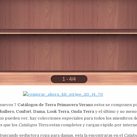
 nuevos 7
Catálogos de Terra Primavera Verano
estos se componen po
ballero
,
Confort
,
Dama
,
Look Terra
,
Onda Terra
y el último y no men
mo pueden ver, hay colecciones especiales para todos los miembros de 
s que los
Catalogos Terra
estan completos y cargan rápido por interne
í buscando seductora ropa para damas, esta la encontraras en el
Catalo