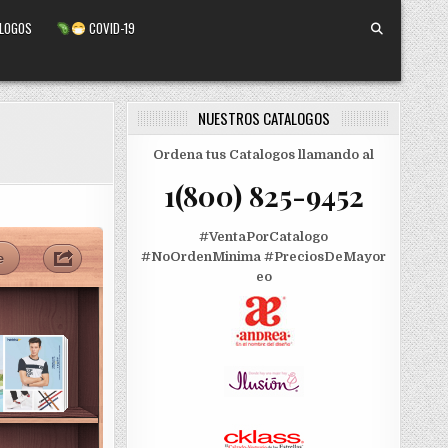
ALOGOS
COVID-19
NUESTROS CATALOGOS
Ordena tus Catalogos llamando al
1(800) 825-9452
#VentaPorCatalogo
#NoOrdenMinima
#PreciosDeMayor
eo