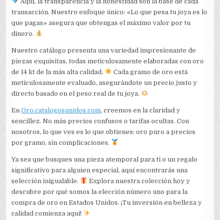
Aquí, la transparencia y la honestidad son la base de cada
transacción. Nuestro enfoque único: «Lo que pesa tu joya es lo
que pagas» asegura que obtengas el máximo valor por tu
dinero.
Nuestro catálogo presenta una variedad impresionante de
piezas exquisitas, todas meticulosamente elaboradas con oro
de 14 kt de la más alta calidad.
Cada gramo de oro está
meticulosamente evaluado, asegurándote un precio justo y
directo basado en el peso real de tu joya.
En
Oro.catalogosunidos.com
, creemos en la claridad y
sencillez. No más precios confusos o tarifas ocultas. Con
nosotros, lo que ves es lo que obtienes: oro puro a precios
por gramo, sin complicaciones.
Ya sea que busques una pieza atemporal para ti o un regalo
significativo para alguien especial, aquí encontrarás una
selección inigualable.
Explora nuestra colección hoy y
descubre por qué somos la elección número uno para la
compra de oro en Estados Unidos. ¡Tu inversión en belleza y
calidad comienza aquí!